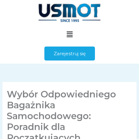
Przejdź
do
treści
Menu
Zarejestruj się
Wybór Odpowiedniego
Bagażnika
Samochodowego:
Poradnik dla
Początkujących