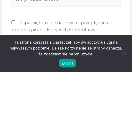
internetowa
Zapamiętaj moje dane w tej przeglądarce
podczas pisania kolejnych komentarzy.
Ta strona korzysta z ciasteczek aby świadczyć usługi na
najwyższym poziomie. Dalsze korzystanie ze strony oznacza,
że zgadzasz się na ich użycie.
Zgoda
Copyright © 2026
USMOT
|
wypozyczalniabagaznikow.warszawa.pl