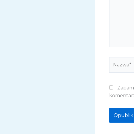
Nazwa*
Zapami
komentarz