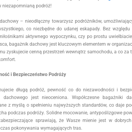
 niezapomnianą podróż!
dachowy – nieodłączny towarzysz podróżników, umożliwiając
szystkiego, co niezbędne do udanej eskapady. Bez względu 
 miłośnikami aktywnego wypoczynku, czy po prostu uwielbiaci
sca, bagażnik dachowy jest kluczowym elementem w organizacj
emu zyskujecie cenną przestrzeń wewnątrz samochodu, a co za t
komfort.
ość i Bezpieczeństwo Podróży
nujecie długą podróż, pewność co do niezawodności i bezp
a dachowego jest nieoceniona. Współczesne bagażniki d
ane z myślą o spełnieniu najwyższych standardów, co daje p
cha podczas podróży. Solidne mocowanie, antypoślizgowe powi
abezpieczające sprawiają, że Wasze mienie jest w dobryc
czas pokonywania wymagających tras.