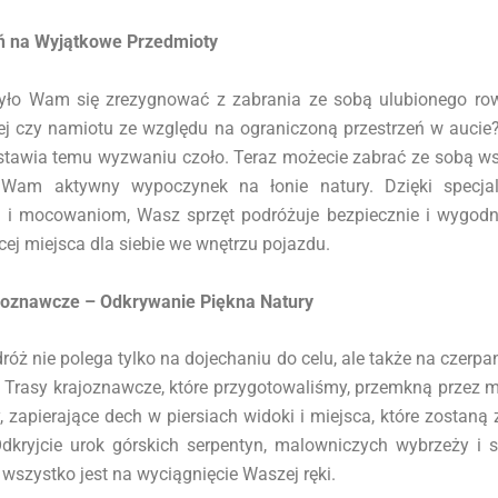
ń na Wyjątkowe Przedmioty
yło Wam się zrezygnować z zabrania ze sobą ulubionego row
ej czy namiotu ze względu na ograniczoną przestrzeń w aucie
tawia temu wyzwaniu czoło. Teraz możecie zabrać ze sobą ws
 Wam aktywny wypoczynek na łonie natury. Dzięki specjal
i mocowaniom, Wasz sprzęt podróżuje bezpiecznie i wygod
ej miejsca dla siebie we wnętrzu pojazdu.
joznawcze – Odkrywanie Piękna Natury
óż nie polega tylko na dojechaniu do celu, ale także na czerpa
. Trasy krajoznawcze, które przygotowaliśmy, przemkną przez 
, zapierające dech w piersiach widoki i miejsca, które zostan
dkryjcie urok górskich serpentyn, malowniczych wybrzeży i 
o wszystko jest na wyciągnięcie Waszej ręki.