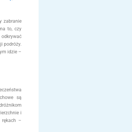
y zabranie
na to, czy
e odkrywać
i podróży.
ym idzie –
ieczeństwa
achowe są
odróżnikom
erzchnie i
h rękach –