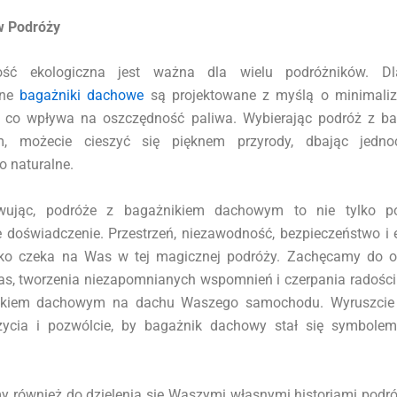
w Podróży
ść ekologiczna jest ważna dla wielu podróżników. Dl
sne
bagażniki dachowe
są projektowane z myślą o minimaliz
, co wpływa na oszczędność paliwa. Wybierając podróż z b
, możecie cieszyć się pięknem przyrody, dbając jedno
o naturalne.
ując, podróże z bagażnikiem dachowym to nie tylko po
 doświadczenie. Przestrzeń, niezawodność, bezpieczeństwo i 
tko czeka na Was w tej magicznej podróży. Zachęcamy do o
as, tworzenia niezapomnianych wspomnień i czerpania radości
ikiem dachowym na dachu Waszego samochodu. Wyruszcie
życia i pozwólcie, by bagażnik dachowy stał się symbole
 również do dzielenia się Waszymi własnymi historiami podró