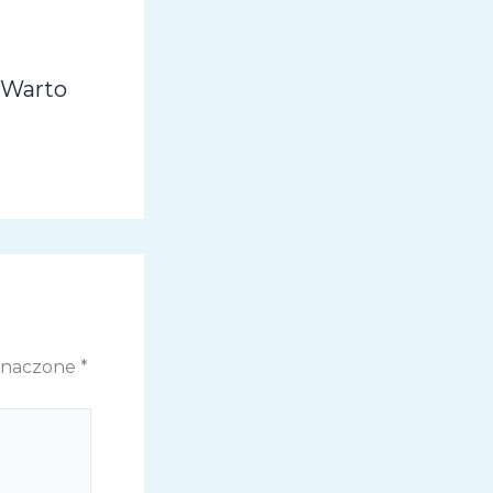
 Warto
znaczone
*