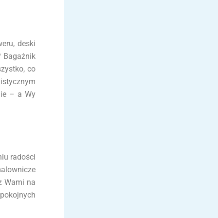
eru, deski
? Bagażnik
zystko, co
istycznym
nie – a Wy
niu radości
malownicze
ą z Wami na
spokojnych