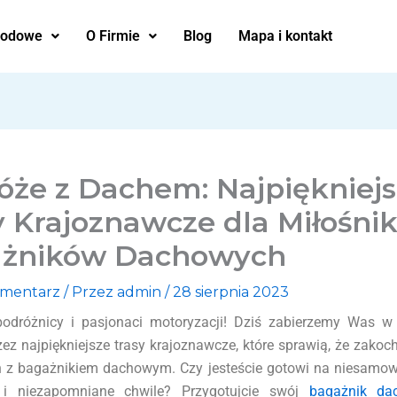
hodowe
O Firmie
Blog
Mapa i kontakt
óże z Dachem: Najpiękniej
y Krajoznawcze dla Miłośni
żników Dachowych
omentarz
/ Przez
admin
/
28 sierpnia 2023
 podróżnicy i pasjonaci motoryzacji! Dziś zabierzemy Was 
ez najpiękniejsze trasy krajoznawcze, które sprawią, że zakoc
 z bagażnikiem dachowym. Czy jesteście gotowi na niesamowi
 i niezapomniane chwile? Przygotujcie swój
bagażnik da