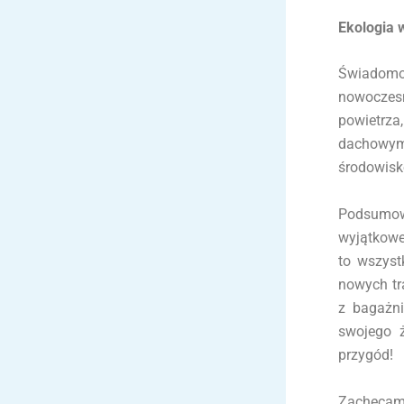
Ekologia 
Świadomo
nowocze
powietrza
dachowym
środowisk
Podsumow
wyjątkowe
to wszys
nowych tr
z bagażn
swojego 
przygód!
Zachęcamy