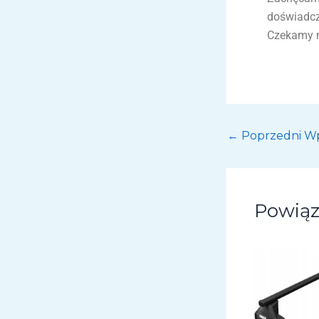
doświadc
Czekamy n
←
Poprzedni Wp
Powiąz