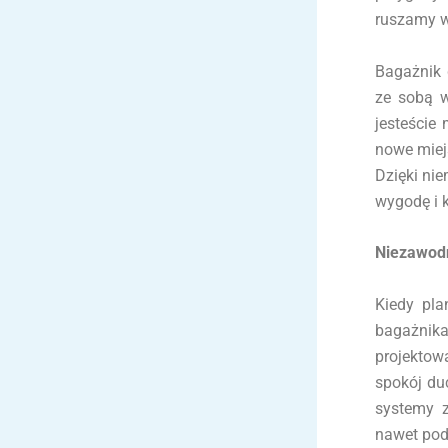
ruszamy w
Bagażnik 
ze sobą w
jesteście
nowe miej
Dzięki ni
wygodę i 
Niezawodn
Kiedy pla
bagażnik
projektow
spokój du
systemy z
nawet pod