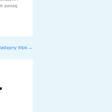
 poniżej.
astępny Wpis
→