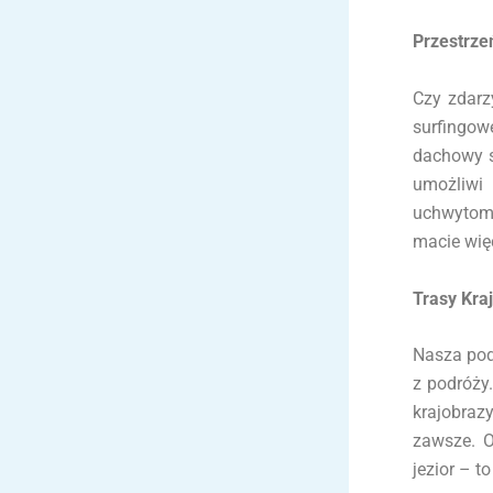
Przestrze
Czy zdarz
surfingow
dachowy s
umożliwi
uchwytom 
macie więc
Trasy Kra
Nasza podr
z podróży
krajobrazy
zawsze. O
jezior – t