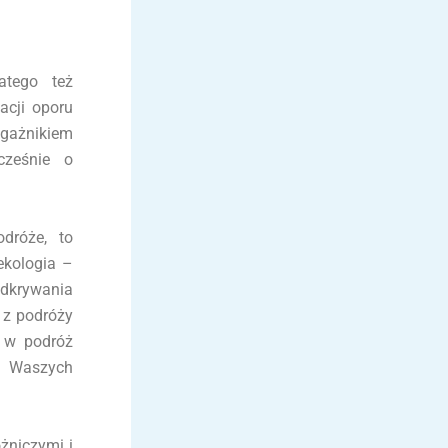
atego też
acji oporu
agażnikiem
cześnie o
dróże, to
ekologia –
dkrywania
 z podróży
 w podróż
m Waszych
żniczymi i