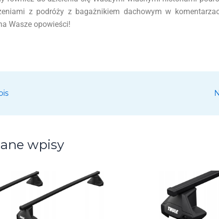
zeniami z podróży z bagażnikiem dachowym w komentarzach
a Wasze opowieści!
is
N
ane wpisy