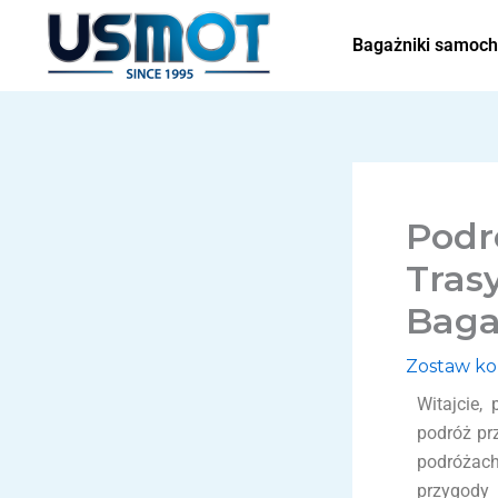
Przejdź
do
Bagażniki samoc
treści
Podr
Tras
Baga
Zostaw k
Witajcie,
podróż prz
podróżach
przygody