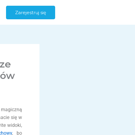
Zarejestruj się
sze
ków
w magiczną
hacie się w
te widoki,
chowy
, bo